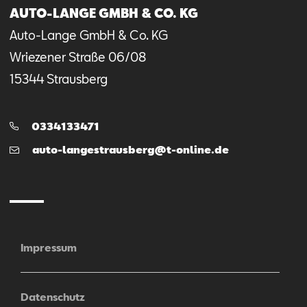
AUTO-LANGE GMBH & CO. KG
Auto-Lange GmbH & Co. KG
Wriezener Straße
06/08
15344
Strausberg
Telefon:
0334133471
E-
auto-langestrausberg@t-online.de
Mail
Impressum
Datenschutz