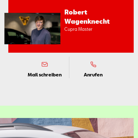
Ro­bert
Wa­gen­knecht
Cup­ra Mas­ter
Mail schreiben
Anrufen