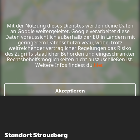
Mit der Nutzung dieses Dienstes werden deine Daten
an Google weitergeleitet. Google verarbeitet diese
Daten voraussichtlich außerhalb der EU in Ländern mit
geringerem Datenschutzniveau, wobei trotz
weitreichender vertraglicher Regelungen das Risiko
des Zugriffs staatlicher Behörden und eingeschränkter
Rechtsbehelfsmöglichkeiten nicht auszuschließen ist.
Weitere Infos findest du
hier.
Akzeptieren
Mail schreiben
Kontaktformular
Anrufen
Standort Strausberg